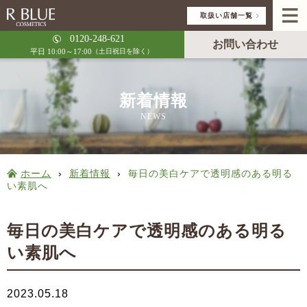
取扱い店舗一覧
0120-248-621
お問い合わせ
平日 10:00～17:00
（土日祝日を除く）
新着情報
NEWS
ホーム
›
新着情報
›
毎日の美白ケアで透明感のある明る
い素肌へ
毎日の美白ケアで透明感のある明る
い素肌へ
2023.05.18