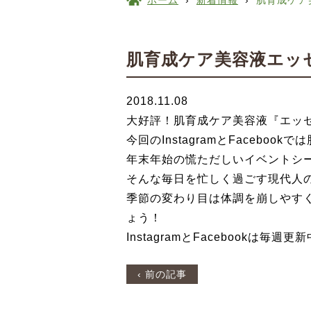
ホーム
›
新着情報
›
肌育成ケア
肌育成ケア美容液エッ
2018.11.08
大好評！肌育成ケア美容液『エッ
今回のInstagramとFace
年末年始の慌ただしいイベントシ
そんな毎日を忙しく過ごす現代人
季節の変わり目は体調を崩しやす
ょう！
InstagramとFacebookは
‹ 前の記事