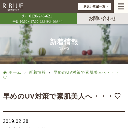
取扱い店舗一覧
0120-248-621
お問い合わせ
平日 10:00～17:00
（土日祝日を除く）
新着情報
NEWS
ホーム
›
新着情報
›
早めのUV対策で素肌美人へ・・・
♡
早めのUV対策で素肌美人へ・・・♡
2019.02.28